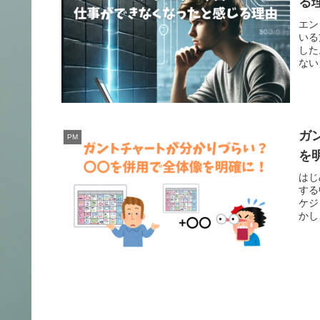
る
エン
いる
した
ない
ガ
PM
を
はじ
する
ケジ
かし