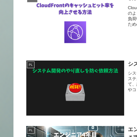
Cl
のよ
負荷
ため
シ
PL
シス
ステ
て、
やコ
エ
PL