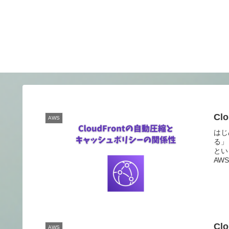
C
AWS
はじ
る」
とい
AWS
C
AWS